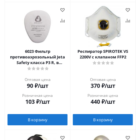
6023 Фильтр
Респиратор SPIROTEK VS
противоаэрозольный Jeta
2200V с клапаном FFP2
Safety класса P3 R, в
упаковке 4 шт / коробка 100
шт
Оптовая цена
Оптовая цена
90
₽
/шт
370
₽
/шт
Розничная цена
Розничная цена
103
₽
/шт
440
₽
/шт
В корзину
В корзину