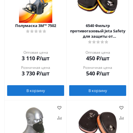
Полумаска 3M™ 7502
6540 Фильтр
противогазовый Jeta Safety
для защиты от
органических и кислых
газов класса A1Е1, в
упаковке 2 шт
Оптовая цена
Оптовая цена
3 110
₽
/шт
450
₽
/шт
Розничная цена
Розничная цена
3 730
₽
/шт
540
₽
/шт
В корзину
В корзину