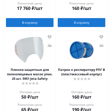
Розничная цена
Розничная цена
17 760
₽
/шт
160
₽
/шт
В корзину
В корзину
Пленки защитные для
Патрон к респиратору РПГ В
полнолицевых масок упак.
(пластмассовый корпус)
25 шт. 5951 Jeta Safety
Оптовая цена
Оптовая цена
50
₽
/шт
160
₽
/шт
Розничная цена
Розничная цена
65
₽
/шт
190
₽
/шт