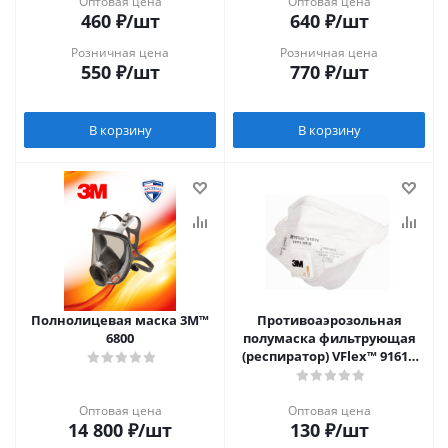
Оптовая цена
Оптовая цена
460
₽
/шт
640
₽
/шт
Розничная цена
Розничная цена
550
₽
/шт
770
₽
/шт
В корзину
В корзину
Полнолицевая маска 3М™
Противоаэрозольная
6800
полумаска фильтрующая
(респиратор) VFlex™ 9161V
(Ви Флекс) с клапаном
выдоха (FFP1, до 4 ПДК),
стандартный размер
Оптовая цена
Оптовая цена
14 800
₽
/шт
130
₽
/шт