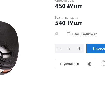
Оптовая цена
450
₽
/шт
Розничная цена
540
₽
/шт
Нашли дешевле?
В корз
Ц
Поделиться
о