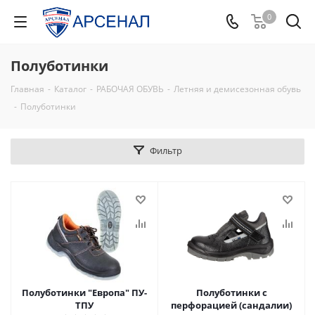
0
Полуботинки
Главная
-
Каталог
-
РАБОЧАЯ ОБУВЬ
-
Летняя и демисезонная обувь
-
Полуботинки
Фильтр
Полуботинки "Европа" ПУ-
Полуботинки с
ТПУ
перфорацией (сандалии)