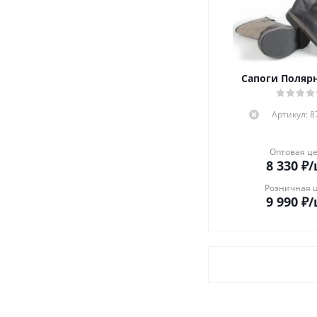
Сапоги Полярн
Артикул: 
Оптовая ц
8 330
₽
/
Розничная 
9 990
₽
/