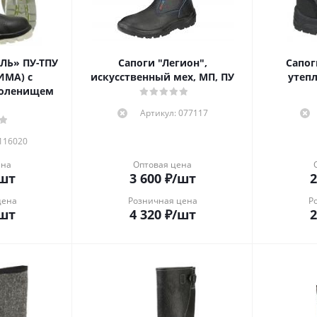
ЛЬ» ПУ-ТПУ
Сапоги "Легион",
Сапог
ИМА) с
искусственный мех, МП, ПУ
утеп
голенищем
Артикул: 077117
 116020
ена
Оптовая цена
шт
3 600
₽
/шт
2
цена
Розничная цена
Р
шт
4 320
₽
/шт
2