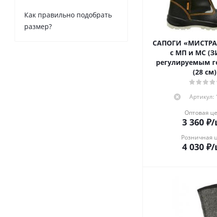
Как правильно подобрать
размер?
САПОГИ «МИСТРА
с МП и МС (З
регулируемым 
(28 см)
Артикул:
Оптовая ц
3 360
₽
/
Розничная 
4 030
₽
/