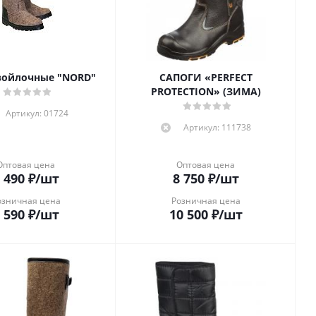
войлочные "NORD"
САПОГИ «PERFECT
PROTECTION» (ЗИМА)
Артикул: 01724
Артикул: 111738
Оптовая цена
Оптовая цена
 490
₽
/шт
8 750
₽
/шт
озничная цена
Розничная цена
 590
₽
/шт
10 500
₽
/шт