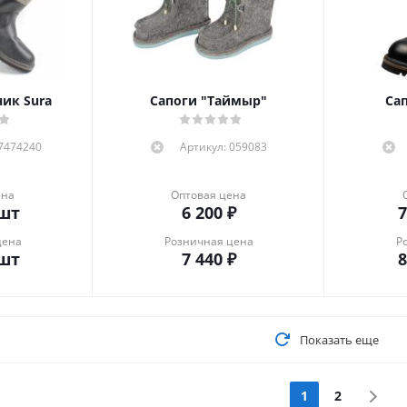
ик Sura
Сапоги "Таймыр"
Сап
87474240
Артикул: 059083
ена
Оптовая цена
шт
6 200
₽
7
цена
Розничная цена
Р
шт
7 440
₽
8
Показать еще
1
2