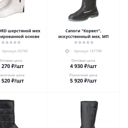
ORD шерстяной мех
Сапоги "Корвет",
гированной основе
искусственный мех, МП
Артикул: 03740
Артикул: 167798
Оптовая цена
Оптовая цена
 270
₽
/шт
4 930
₽
/шт
озничная цена
Розничная цена
 520
₽
/шт
5 920
₽
/шт