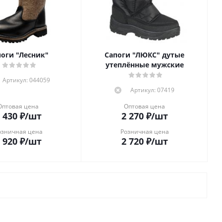
оги "Лесник"
Сапоги "ЛЮКС" дутые
утеплённые мужские
Артикул: 044059
Артикул: 07419
Оптовая цена
Оптовая цена
 430
₽
/шт
2 270
₽
/шт
озничная цена
Розничная цена
 920
₽
/шт
2 720
₽
/шт