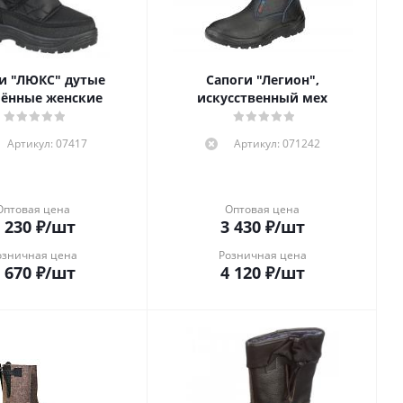
и "ЛЮКС" дутые
Сапоги "Легион",
лённые женские
искусственный мех
Артикул: 07417
Артикул: 071242
Оптовая цена
Оптовая цена
 230
₽
/шт
3 430
₽
/шт
озничная цена
Розничная цена
 670
₽
/шт
4 120
₽
/шт