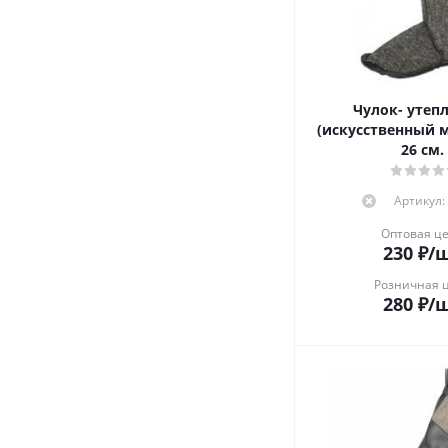
Чулок- утеп
(искусственный м
26 см.
Артикул:
Оптовая ц
230
₽
/
Розничная 
280
₽
/