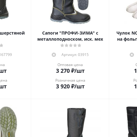
 шерстяной
Сапоги "ПРОФИ-ЗИМА" с
Чулок N
металлоподноском, иск. мех
на фоль
 167799
Артикул: 03915
ена
Оптовая цена
шт
3 270
₽
/шт
1
цена
Розничная цена
Р
шт
3 920
₽
/шт
1