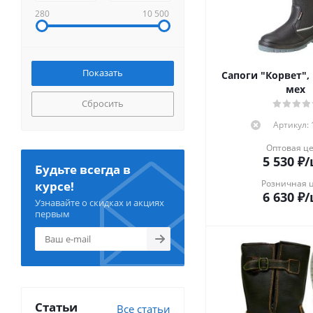
280
10 500
Сапоги "Корвет",
мех
Сбросить
Артикул:
Оптовая ц
5 530
₽
/
Будьте всегда в
Розничная 
курсе!
6 630
₽
/
Узнавайте о скидках и акциях
первым
Статьи
Все статьи