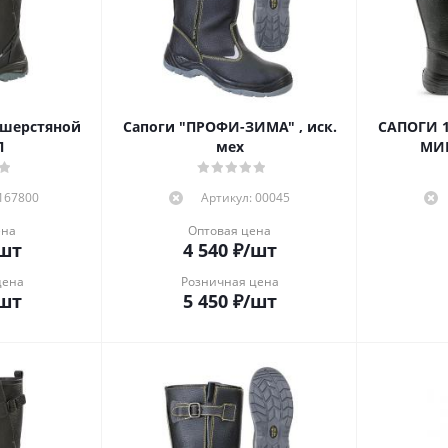
 шерстяной
Сапоги "ПРОФИ-ЗИМА" , иск.
САПОГИ 15КМ (ЗА
П
мех
МИ
 167800
Артикул: 00045
ена
Оптовая цена
шт
4 540
₽
/шт
цена
Розничная цена
шт
5 450
₽
/шт