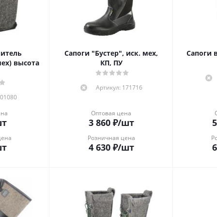
литель
Сапоги "Бустер", иск. мех,
Сапоги 
ех) высота
КП, ПУ
Артикул: 171716
 01080
ена
Оптовая цена
шт
3 860
₽
/шт
5
цена
Розничная цена
Р
шт
4 630
₽
/шт
6