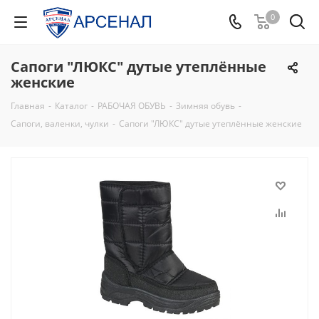
0
Сапоги "ЛЮКС" дутые утеплённые
женские
Главная
-
Каталог
-
РАБОЧАЯ ОБУВЬ
-
Зимняя обувь
-
Сапоги, валенки, чулки
-
Сапоги "ЛЮКС" дутые утеплённые женские