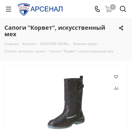
0
Сапоги "Корвет", искусственный
мех
Главная
-
Каталог
-
РАБОЧАЯ ОБУВЬ
-
Зимняя обувь
-
Сапоги, валенки, чулки
-
Сапоги "Корвет", искусственный мех