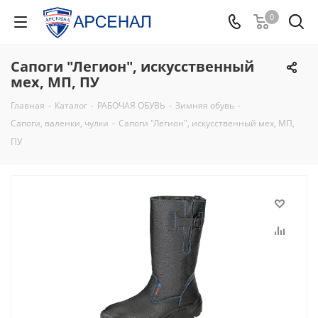
0
Сапоги "Легион", искусственный
мех, МП, ПУ
Главная
-
Каталог
-
РАБОЧАЯ ОБУВЬ
-
Зимняя обувь
-
Сапоги, валенки, чулки
-
Сапоги "Легион", искусственный мех, МП,
ПУ