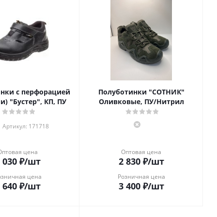
нки с перфорацией
Полуботинки "СОТНИК"
и) "Бустер", КП, ПУ
Оливковые, ПУ/Нитрил
Артикул: 171718
Оптовая цена
Оптовая цена
 030
₽
/шт
2 830
₽
/шт
озничная цена
Розничная цена
 640
₽
/шт
3 400
₽
/шт