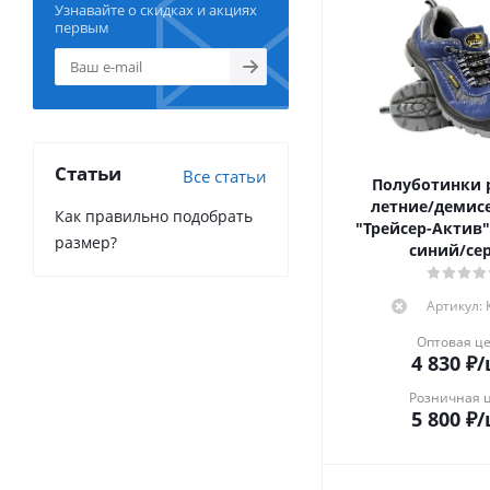
Узнавайте о скидках и акциях
первым
Статьи
Все статьи
Полуботинки 
летние/демис
Как правильно подобрать
"Трейсер-Актив"
размер?
синий/се
Артикул:
Оптовая ц
4 830
₽
/
Розничная 
5 800
₽
/