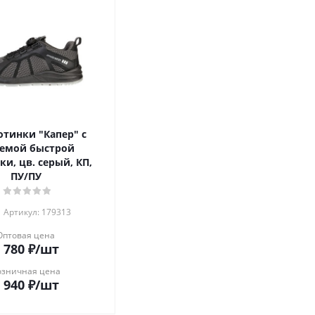
тинки "Капер" с
темой быстрой
и, цв. серый, КП,
ПУ/ПУ
Артикул: 179313
Оптовая цена
 780
₽
/шт
озничная цена
 940
₽
/шт