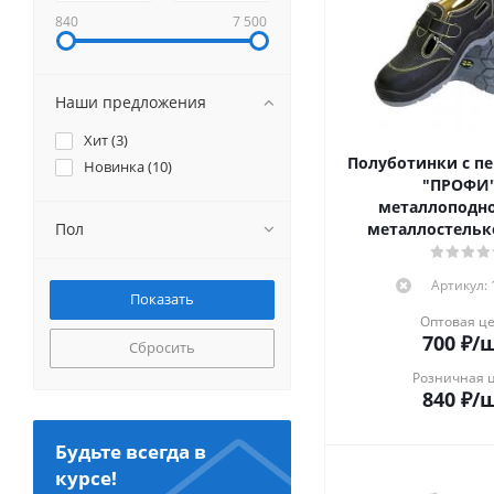
840
7 500
Наши предложения
Хит (
3
)
Полуботинки с п
Новинка (
10
)
"ПРОФИ"
металлоподн
Пол
металлостельк
Артикул:
Оптовая ц
700
₽
/
Сбросить
Розничная 
840
₽
/
Будьте всегда в
курсе!