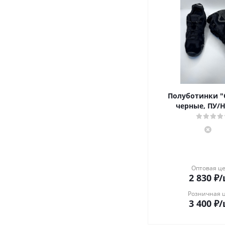
Полуботинки 
черные, ПУ/
Оптовая ц
2 830
₽
/
Розничная 
3 400
₽
/