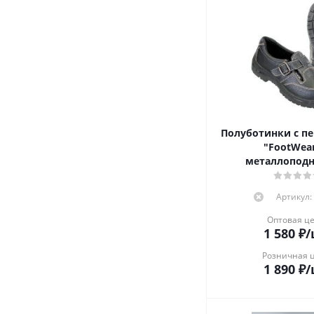
Полуботинки с п
"FootWear
металлопод
Артикул:
Оптовая ц
1 580
₽
/
Розничная 
1 890
₽
/