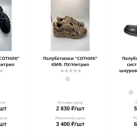
"СОТНИК"
Полуботинки "СОТНИК"
Полубо
Нитрил
КМФ, ПУ/Нитрил
сис
шнуровк
ена
Оптовая цена
шт
2 830
₽
/шт
5
цена
Розничная цена
Р
шт
3 400
₽
/шт
6