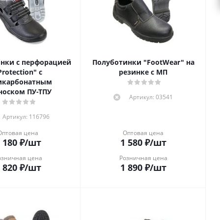
нки с перфорацией
Полуботинки "FootWear" на
Protection" с
резинке с МП
икарбонатным
носком ПУ-ТПУ
Артикул: 03541
Артикул: 116796
Оптовая цена
Оптовая цена
 180
₽
/шт
1 580
₽
/шт
озничная цена
Розничная цена
 820
₽
/шт
1 890
₽
/шт