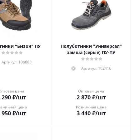
тинки "Бизон" ПУ
Полуботинки "Универсал"
замша (серые) ПУ-ПУ
Артикул: 106883
Артикул: 102416
Оптовая цена
Оптовая цена
 290
₽
/шт
2 870
₽
/шт
озничная цена
Розничная цена
 950
₽
/шт
3 440
₽
/шт