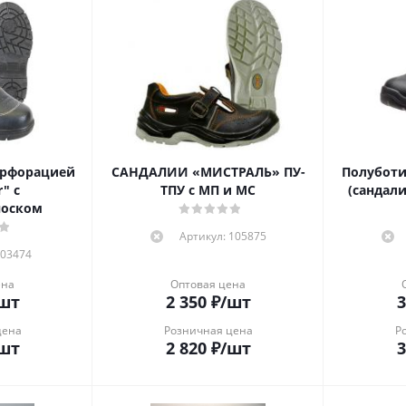
ерфорацией
САНДАЛИИ «МИСТРАЛЬ» ПУ-
Полуботи
" с
ТПУ c МП и МС
(сандали
носком
Артикул: 105875
 03474
ена
Оптовая цена
шт
2 350
₽
/шт
3
цена
Розничная цена
Р
шт
2 820
₽
/шт
3