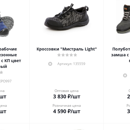
рабочие
Кроссовки "Мистраль Light"
Полубот
езонные
замша с
 с КП цвет
Артикул: 135559
рый
 КРО997
ена
Оптовая цена
шт
3 830
₽
/шт
2
цена
Розничная цена
Р
шт
4 590
₽
/шт
3