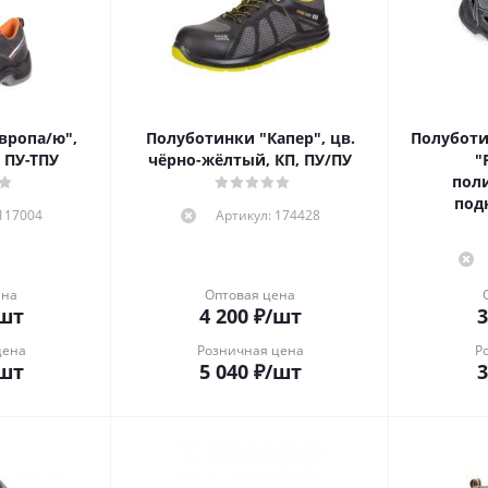
вропа/ю",
Полуботинки "Капер", цв.
Полуботи
 ПУ-ТПУ
чёрно-жёлтый, КП, ПУ/ПУ
"
пол
под
 117004
Артикул: 174428
ена
Оптовая цена
шт
4 200
₽
/шт
3
цена
Розничная цена
Р
шт
5 040
₽
/шт
3