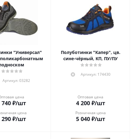
инки "Универсал"
Полуботинки "Капер", цв.
 поликарбонатным
сине-чёрный, КП, ПУ/ПУ
подноском
Артикул: 174430
Артикул: 03282
Оптовая цена
Оптовая цена
 740
₽
/шт
4 200
₽
/шт
озничная цена
Розничная цена
 290
₽
/шт
5 040
₽
/шт