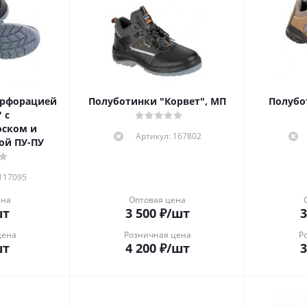
ерфорацией
Полуботинки "Корвет", МП
Полубо
 с
оском и
Артикул: 167802
ой ПУ-ПУ
 117095
ена
Оптовая цена
шт
3 500
₽
/шт
3
цена
Розничная цена
Р
шт
4 200
₽
/шт
3