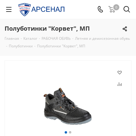
0
Полуботинки "Корвет", МП
Главная
-
Каталог
-
РАБОЧАЯ ОБУВЬ
-
Летняя и демисезонная обувь
-
Полуботинки
-
Полуботинки "Корвет", МП