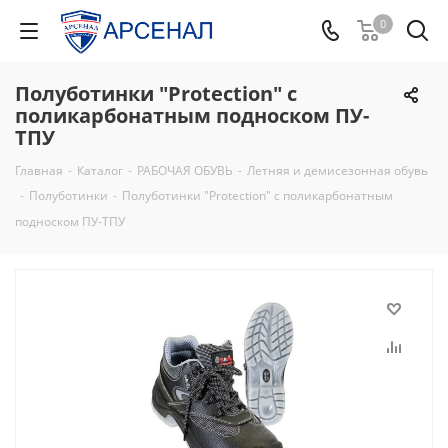
0
Полуботинки "Protection" с
поликарбонатным подноском ПУ-
ТПУ
Главная
-
Каталог
-
РАБОЧАЯ ОБУВЬ
-
Летняя и демисезонная обувь
-
Полуботинки
-
Полуботинки "Protection" с поликарбонатным
подноском ПУ-ТПУ