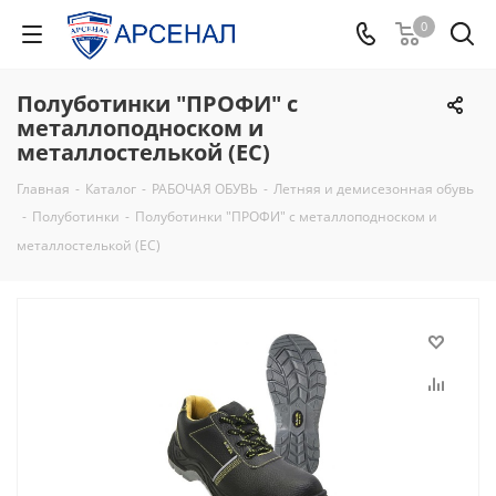
0
Полуботинки "ПРОФИ" с
металлоподноском и
металлостелькой (ЕС)
Главная
-
Каталог
-
РАБОЧАЯ ОБУВЬ
-
Летняя и демисезонная обувь
-
Полуботинки
-
Полуботинки "ПРОФИ" с металлоподноском и
металлостелькой (ЕС)