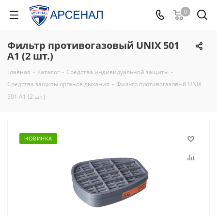
0
Фильтр противогазовый UNIX 501
A1 (2 шт.)
Главная
-
Каталог
-
Средства индивидуальной защиты
-
Средства защиты органов дыхания
-
Фильтр противогазовый UNIX
501 A1 (2 шт.)
НОВИНКА