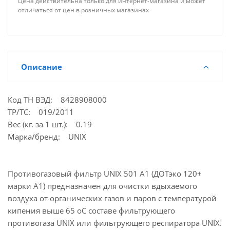
Цена действительна только для интернет-магазина и может
отличаться от цен в розничных магазинах
В комплекте 2 шт
Фильтр применяется при объемном содержании
кислорода в воздухе не менее 17%, суммарном
содержании газо- и парообразных вредных
веществ не более 50 ПДК при температуре
Описание
окружающей среды от - 40 до + 40°С.
Для обеспечения дополнительной защиты от
Код ТН ВЭД: 8428908000
аэрозолей фильтр комплектуется съемными
ТР/ТС: 019/2011
противоаэрозольными фильтрами UNIX классов
Вес (кг. за 1 шт.): 0.19
Р1, Р2, Р3 и держателями.
Марка/бренд: UNIX
Используються совместно с полнолицевыми
масками:
Противогазовый фильтр UNIX 501 A1 (ДОТэко 120+
марки А1) предназначен для очистки вдыхаемого
UNIX 5000
воздуха от органических газов и паров с температурой
UNIX 5100
кипения выше 65 оС составе фильтрующего
UNIX 6100
противогаза UNIX или фильтрующего респиратора UNIX.