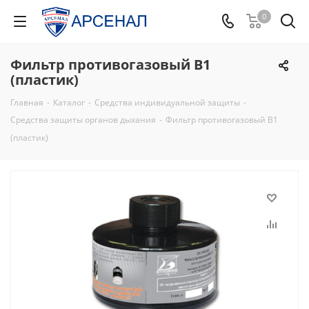
0
Фильтр противогазовый В1
(пластик)
Главная
-
Каталог
-
Средства индивидуальной защиты
-
Средства защиты органов дыхания
-
Фильтр противогазовый В1
(пластик)