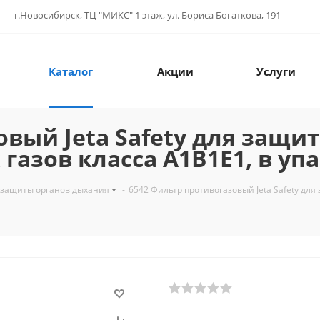
г.Новосибирск, ТЦ "МИКС" 1 этаж, ул. Бориса Богаткова, 191
Каталог
Акции
Услуги
вый Jeta Safety для защи
газов класса A1B1E1, в уп
 защиты органов дыхания
-
6542 Фильтр противогазовый Jeta Safety для