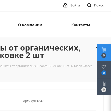
Войти
Поиск
О компании
Контакты
ты от органических,
аковке 2 шт
0
 защиты от органических, неорганических, кислых газов класса
0
0
Артикул:
6542