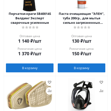
Перчатки-краги SB40014S
Паста очищающая "ЭЛЕН",
Велдинг Эксперт
туба 200гр., для мытья
сварочные усиленные
сильно загрязненных
рук(цена за шт,в уп 50шт)
Оптовая цена
Оптовая цена
1 140
₽
/шт
130
₽
/шт
Розничная цена
Розничная цена
1 370
₽
/шт
150
₽
/шт
В корзину
В корзину