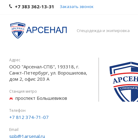
+7 383 362-13-31
Заказать звонок
Спецодежда и экипировка
Адрес
ООО "Арсенал-СПБ", 193318, г.
Санкт-Петербург, ул. Ворошилова,
дом 2, офис 203 А
Станция метро
проспект Большевиков
Телефон
+7 812 374-71-07
Email
spb@1arsenal.ru