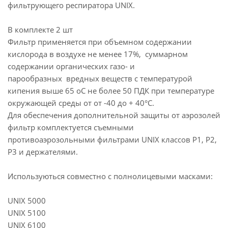
фильтрующего респиратора UNIX.
UNIX 5100
UNIX 6100
В комплекте 2 шт
Фильтр применяется при объемном содержании
А также полумасками:
кислорода в воздухе не менее 17%, суммарном
содержании органических газо- и
UNIX 1000 (ТПЭ)
парообразных вредных веществ с температурой
UNIX 1100 (силикон)
кипения выше 65 оС не более 50 ПДК при температуре
окружающей среды от от -40 до + 40°С.
Для обеспечения дополнительной защиты от аэрозолей
фильтр комплектуется съемными
противоаэрозольными фильтрами UNIX классов Р1, Р2,
Р3 и держателями.
Используються совместно с полнолицевыми масками:
UNIX 5000
UNIX 5100
UNIX 6100