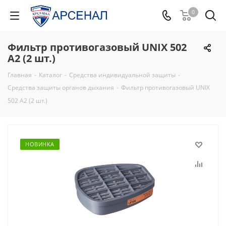
0
Фильтр противогазовый UNIX 502
A2 (2 шт.)
Главная
-
Каталог
-
Средства индивидуальной защиты
-
Средства защиты органов дыхания
-
Фильтр противогазовый UNIX
502 A2 (2 шт.)
НОВИНКА