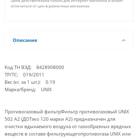
фильтрующего респиратора UNIX.
Цена действительна только для интернет-магазина и может
отличаться от цен в розничных магазинах
В комплекте 2 шт
Фильтр применяется при объемном содержании
кислорода в воздухе не менее 17%, суммарном
содержании органических газо- и
Описание
парообразных вредных веществ с температурой
кипения выше 65 оС не более 50 ПДК при
температуре окружающей среды от от -40 до +
Код ТН ВЭД: 8428908000
40°С.
ТР/ТС: 019/2011
Для обеспечения дополнительной защиты от
Вес (кг. за 1 шт.): 0.19
аэрозолей фильтр комплектуется съемными
Марка/бренд: UNIX
противоаэрозольными фильтрами UNIX классов
Р1, Р2, Р3 и держателями.
Противогазовый фильтрФильтр противогазовый UNIX
Используються совместно с полнолицевыми
502 А2 (ДОТэко 120 марки А2) предназначен для
масками:
очистки вдыхаемого воздуха от газообразных вредных
веществ в составе фильтрующегопротивогаза UNIX или
UNIX 5000