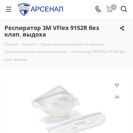
0
Респиратор 3М VFlex 9152R без
клап. выдоха
Главная
-
Каталог
-
Средства индивидуальной защиты
-
Средства защиты органов дыхания
-
Респиратор 3М VFlex 9152R без
клап. выдоха