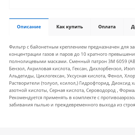
Описание
Как купить
Оплата
Д
Фильтр с байонетным креплением предназначен для защ
концентрации газов и паров до 10 кратного превышени
полнолицевыми масками. Сменный патрон 3М 6059 (АВ
Бензол, Акриловая кислота, Гексан, Дихлорбензол, Из
Альдегиды, Циклогексан, Уксусная кислота, Фенол, Хлор
Растворители (толуол, ксилол,) Гидрофторид, Диоксид х
азотной кислоты, Серная кислота, Сероводород , Фор
Рекомендуется применять в комплекте с противоаэроз
забивания пылью и преждевременного выхода из строя