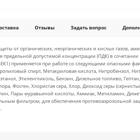
оставка
Отзывы
Задать вопрос
Допол
иты от органических, неорганических и кислых газов, амм
я предельной допустимой концентрации (ПДК) в сочетании 
ЕК1) применяется при работе со следующими опасными фа
опропиловый спирт, Метакриловая кислота, Нитробензол, Ни
этанол, Этиленгликоль, Бензин, Дизельное топливо, Гептан,
лора, Фосген, Хлористая сера, Хлор, Диоксид серы (сернист
малин, Пары муравьиной кислоты, Аммиак, Метиламин, Дим
ольным фильтром, для обеспечения противоаэрозольной защ
.