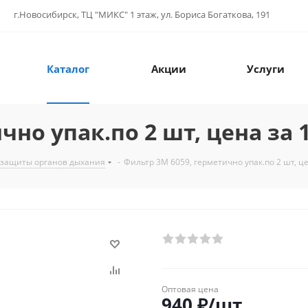
г.Новосибирск, ТЦ "МИКС" 1 этаж, ул. Бориса Богаткова, 191
Каталог
Акции
Услуги
но упак.по 2 шт, цена за 1
 защиты органов дыхания
-
Фильтр 3М 6059, герметично упак.по 2 шт, це
Оптовая цена
940
₽
/шт