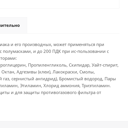
нительно
иака и его производных, может применяться при
с полумасками, и до 200 ПДК при ис-пользовании с
кторами:
троглицерин, Пропиленгликоль, Скипидар, Уайт-спирит,
 Октан, Адгезивы (клеи), Лакокраски, Смолы,
ый газ, сернистый ангидрид), Бромистый водород, Пары
етиламин, Этиламин, Хлорид аммония, Триэтиламин.
иты и для защиты противогазового фильтра от