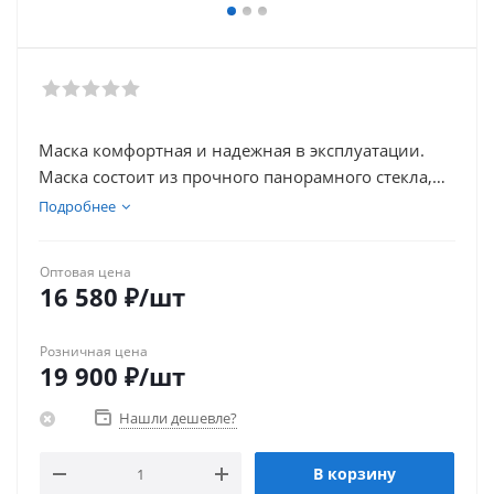
Маска комфортная и надежная в эксплуатации.
Маска состоит из прочного панорамного стекла,
оправы, силиконового обтюратора, клапанной
Подробнее
коробки с клапаном выдоха и переговорным
устройством, силиконового подмасочника с
Оптовая цена
клапанами вдоха, силиконового оголовья.Имеет
16 580
₽
/шт
два боковых узла присоединения фильтров с
байонетным креплением.
Розничная цена
Маска имеет три роста: 1, 2 и 3. На лобной части
19 900
₽
/шт
уплотнителя нанесена цифра, обозначающая рост
маски.
Нашли дешевле?
Рекомендации по подбору роста маски
панорамной UNIX 6100:
В корзину