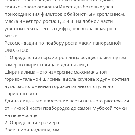
Степень защиты: до 200 ПДК
силиконового оголовья.Имеет два боковых узла
Материал лицевой части: силикон
присоединения фильтров с байонетным креплением.
Материал линзы: поликарбонат
Маска имеет три роста: 1, 2 и 3. На лобной части
Фильтр:фильтры UNIX
уплотнителя нанесена цифра, обозначающая рост
Условия эксплуатации: от -40 до + 40°С
маски.
Размер: средний
Рекомендации по подбору роста маски панорамной
UNIX 6100:
1. Определение параметров лица осуществляют путем
замеров ширины лица и длины лица.
Ширина лица – это измерение максимальной
горизонтальной ширины вдоль скуловых дуг – костная
дуга, расположенная горизонтально от скулы до
наружного уха.
Длина лица – это измерение вертикального расстояния
от нижней части подбородка до самой глубокой точки
на переносице.
2. Определение размера
Рост: ширина/длина, мм