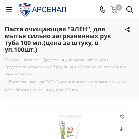
0
Паста очищающая "ЭЛЕН", для
мытья сильно загрязненных рук
туба 100 мл.(цена за штуку, в
уп.100шт.)
Главная
-
Каталог
-
Средства индивидуальной защиты
-
Средства по уходу за кожей рук, лица, ног, защита от насекомых и
членистоногих
-
Паста очищающая "ЭЛЕН", для мытья сильно загрязненных рук
туба 100 мл.(цена за штуку, в уп.100шт.)