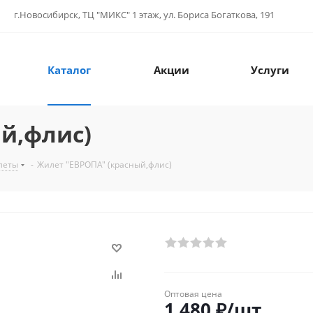
г.Новосибирск, ТЦ "МИКС" 1 этаж, ул. Бориса Богаткова, 191
Каталог
Акции
Услуги
й,флис)
леты
-
Жилет "ЕВРОПА" (красный,флис)
Оптовая цена
1 480
₽
/шт