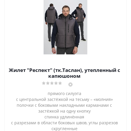
Жилет "Респект" (тк.Таслан), утепленный с
капюшоном
прямого силуэта
с центральной застёжкой на тесьму – «молния»
полочки с боковыми накладными карманами с
застёжкой на одну кнопку
спинка удлинённая
с разрезами в области боковых швов, углы разрезов
скругленные