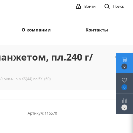
Войти
Поиск
О компании
Контакты
манжетом, пл.240 г/
0
г/кв.м. р-р XS(44) по 5XL(60)
0
0
Артикул:
116570