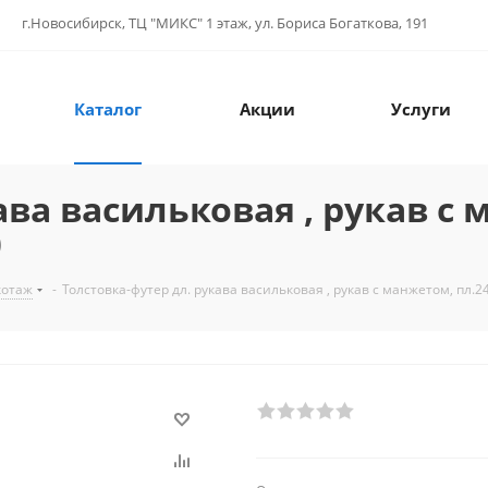
г.Новосибирск, ТЦ "МИКС" 1 этаж, ул. Бориса Богаткова, 191
Каталог
Акции
Услуги
ва васильковая , рукав с 
)
котаж
-
Толстовка-футер дл. рукава васильковая , рукав с манжетом, пл.240 