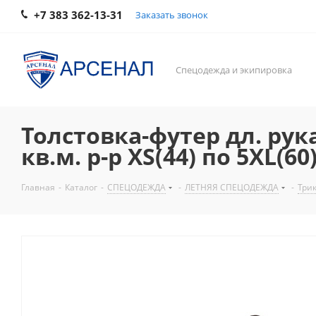
+7 383 362-13-31
Заказать звонок
Спецодежда и экипировка
Толстовка-футер дл. рука
кв.м. р-р XS(44) по 5XL(60
Главная
-
Каталог
-
СПЕЦОДЕЖДА
-
ЛЕТНЯЯ СПЕЦОДЕЖДА
-
Три