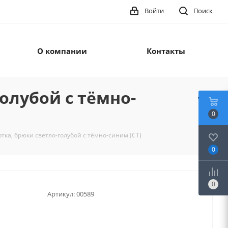
Войти
Поиск
О компании
Контакты
олубой с тёмно-
0
тка, брюки светло-голубой с тёмно-синим (СТ)
0
0
Артикул:
00589