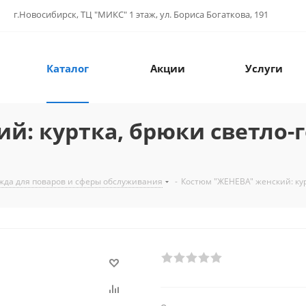
г.Новосибирск, ТЦ "МИКС" 1 этаж, ул. Бориса Богаткова, 191
Каталог
Акции
Услуги
й: куртка, брюки светло-г
жда для поваров и сферы обслуживания
-
Костюм "ЖЕНЕВА" женский: кур