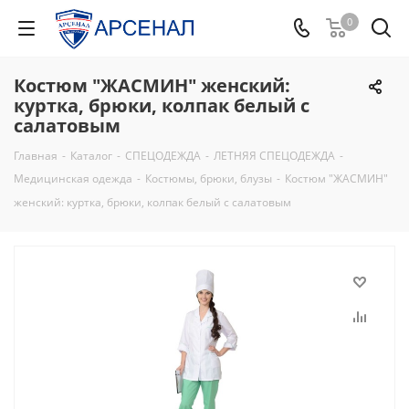
0
Костюм "ЖАСМИН" женский:
куртка, брюки, колпак белый с
салатовым
Главная
-
Каталог
-
СПЕЦОДЕЖДА
-
ЛЕТНЯЯ СПЕЦОДЕЖДА
-
Медицинская одежда
-
Костюмы, брюки, блузы
-
Костюм "ЖАСМИН"
женский: куртка, брюки, колпак белый с салатовым