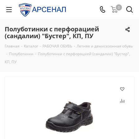
0
Полуботинки с перфорацией
(сандалии) "Бустер", КП, ПУ
Главная
-
Каталог
-
РАБОЧАЯ ОБУВЬ
-
Летняя и демисезонная обувь
-
Полуботинки
-
Полуботинки с перфорацией (сандалии) "Бустер",
КП, ПУ