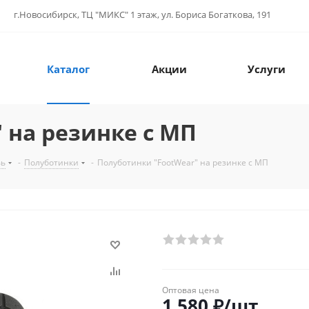
г.Новосибирск, ТЦ "МИКС" 1 этаж, ул. Бориса Богаткова, 191
Каталог
Акции
Услуги
 на резинке с МП
вь
-
Полуботинки
-
Полуботинки "FootWear" на резинке с МП
Оптовая цена
1 580
₽
/шт