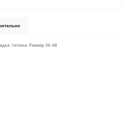
нительно
дка: типика. Размер 36-48