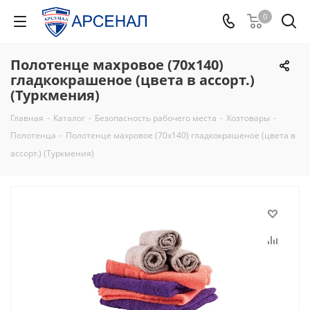
0
Полотенце махровое (70х140)
гладкокрашеное (цвета в ассорт.)
(Туркмения)
Главная
-
Каталог
-
Безопасность рабочего места
-
Хозтовары
-
Полотенца
-
Полотенце махровое (70х140) гладкокрашеное (цвета в
ассорт.) (Туркмения)